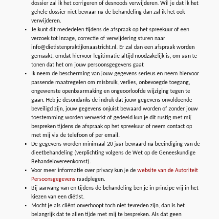
dossier zal ik het corrigeren of desnoods verwijderen. Wil je dat ik het
gehele dossier niet bewaar na de behandeling dan zal ik het ook
verwijderen.
Je kunt dit mededelen tijdens de afspraak op het spreekuur of een
verzoek tot inzage, correctie of verwijdering sturen naar
info@dietistenpraktijkmaastricht.nl. Er zal dan een afspraak worden
gemaakt, omdat hiervoor legitimatie altijd noodzakelijk is, om aan te
tonen dat het om jouw persoonsgegevens gaat
Ik neem de bescherming van jouw gegevens serieus en neem hiervoor
passende maatregelen om misbruik, verlies, onbevoegde toegang,
ongewenste openbaarmaking en ongeoorloofde wijziging tegen te
gaan. Heb je desondanks de indruk dat jouw gegevens onvoldoende
beveiligd zijn, jouw gegevens onjuist bewaard worden of zonder jouw
toestemming worden verwerkt of gedeeld kun je dit rustig met mij
bespreken tijdens de afspraak op het spreekuur of neem contact op
met mij via de telefoon of per email.
De gegevens worden minimaal 20 jaar bewaard na beëindiging van de
dieetbehandeling (verplichting volgens de Wet op de Geneeskundige
Behandelovereenkomst).
Voor meer informatie over privacy kun je de
website van de Autoriteit
Persoonsgegevens
raadplegen.
Bij aanvang van en tijdens de behandeling ben je in principe vrij in het
kiezen van een diëtist.
Mocht je als cliënt onverhoopt toch niet tevreden zijn, dan is het
belangrijk dat te allen tijde met mij te bespreken. Als dat geen