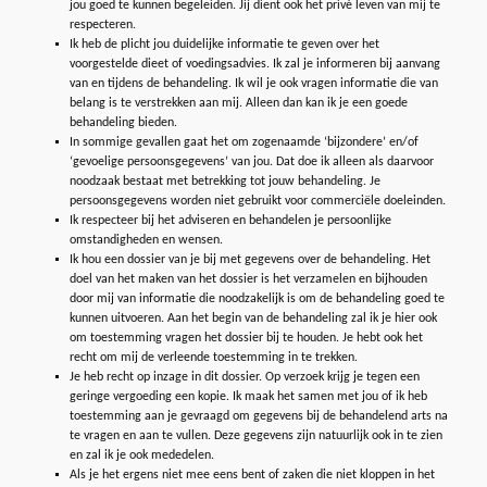
jou goed te kunnen begeleiden. Jij dient ook het privé leven van mij te
respecteren.
Ik heb de plicht jou duidelijke informatie te geven over het
voorgestelde dieet of voedingsadvies. Ik zal je informeren bij aanvang
van en tijdens de behandeling. Ik wil je ook vragen informatie die van
belang is te verstrekken aan mij. Alleen dan kan ik je een goede
behandeling bieden.
In sommige gevallen gaat het om zogenaamde ‘bijzondere’ en/of
‘gevoelige persoonsgegevens’ van jou. Dat doe ik alleen als daarvoor
noodzaak bestaat met betrekking tot jouw behandeling. Je
persoonsgegevens worden niet gebruikt voor commerciële doeleinden.
Ik respecteer bij het adviseren en behandelen je persoonlijke
omstandigheden en wensen.
Ik hou een dossier van je bij met gegevens over de behandeling. Het
doel van het maken van het dossier is het verzamelen en bijhouden
door mij van informatie die noodzakelijk is om de behandeling goed te
kunnen uitvoeren. Aan het begin van de behandeling zal ik je hier ook
om toestemming vragen het dossier bij te houden. Je hebt ook het
recht om mij de verleende toestemming in te trekken.
Je heb recht op inzage in dit dossier. Op verzoek krijg je tegen een
geringe vergoeding een kopie. Ik maak het samen met jou of ik heb
toestemming aan je gevraagd om gegevens bij de behandelend arts na
te vragen en aan te vullen. Deze gegevens zijn natuurlijk ook in te zien
en zal ik je ook mededelen.
Als je het ergens niet mee eens bent of zaken die niet kloppen in het