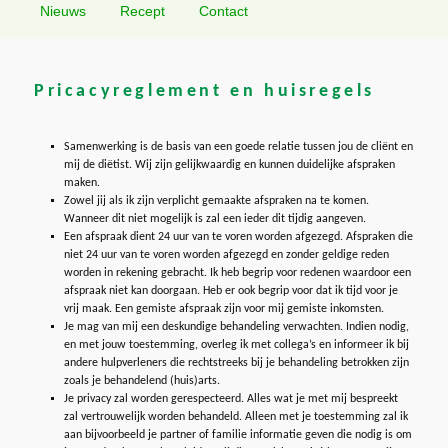
Nieuws
Recept
Contact
primaire
secundaire
inhoud
inhoud
Pricacyreglement en huisregels
Samenwerking is de basis van een goede relatie tussen jou de cliënt en
mij de diëtist. Wij zijn gelijkwaardig en kunnen duidelijke afspraken
maken.
Zowel jij als ik zijn verplicht gemaakte afspraken na te komen.
Wanneer dit niet mogelijk is zal een ieder dit tijdig aangeven.
Een afspraak dient 24 uur van te voren worden afgezegd. Afspraken die
niet 24 uur van te voren worden afgezegd en zonder geldige reden
worden in rekening gebracht. Ik heb begrip voor redenen waardoor een
afspraak niet kan doorgaan. Heb er ook begrip voor dat ik tijd voor je
vrij maak. Een gemiste afspraak zijn voor mij gemiste inkomsten.
Je mag van mij een deskundige behandeling verwachten. Indien nodig,
en met jouw toestemming, overleg ik met collega’s en informeer ik bij
andere hulpverleners die rechtstreeks bij je behandeling betrokken zijn
zoals je behandelend (huis)arts.
Je privacy zal worden gerespecteerd. Alles wat je met mij bespreekt
zal vertrouwelijk worden behandeld. Alleen met je toestemming zal ik
aan bijvoorbeeld je partner of familie informatie geven die nodig is om