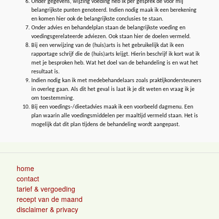
Onder gegevens, wijzing voeding heb ik per gesprek de voor mij
belangrijkste punten genoteerd. Indien nodig maak ik een berekening
en komen hier ook de belangrijkste conclusies te staan.
Onder advies en behandelplan staan de belangrijkste voeding en
voedingsgerelateerde adviezen. Ook staan hier de doelen vermeld.
Bij een verwijzing van de (huis)arts is het gebruikelijk dat ik een
rapportage schrijf die de (huis)arts krijgt. Hierin beschrijf ik kort wat ik
met je besproken heb. Wat het doel van de behandeling is en wat het
resultaat is.
Indien nodig kan ik met medebehandelaars zoals praktijkondersteuners
in overleg gaan. Als dit het geval is laat ik je dit weten en vraag ik je
om toestemming.
Bij een voedings-/dieetadvies maak ik een voorbeeld dagmenu. Een
plan waarin alle voedingsmiddelen per maaltijd vermeld staan. Het is
mogelijk dat dit plan tijdens de behandeling wordt aangepast.
home
contact
tarief & vergoeding
recept van de maand
disclaimer & privacy