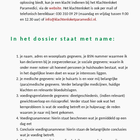
oplossing biedt, kun je een klacht indienen bij het Klachtenloket
Paramedici, via de
website
. Het klachtenloket is ook per mail of
telefonisch bereikbaar: 030 310 09 29 (maandag en vrijdag tussen 9.00
en 12.30 uur) of
info@klachtenloketparamedici.nl
.
In het dossier staat met name:
je naam, adres en woonplaats gegevens, je BSN nummer waarmee ik
kan declareren bij je zorgverzekeraar, je sociale gegevens; waarin ik
onder meer noteer uit hoeveel personen je huishouden bestaat, wat je
in het dagelijkse leven doet en waar je interesses liggen.
je medische gegevens: wie je huisarts is en voor mij belangrijke
(para)medische gegevens. Verder belangrijke medicijnen, huidige
klachten en relevante bloeduitslagen.
voedingsgerelateerde gegevens: dieetgeschiedenis, (indien relevant)
gewichtsverloop en risicoprofiel. Verder staat hier ook wat het
kernprobleem is wat de voeding betreft en je hulpvraag; de reden
waarom je naar mij bent gekomen.
Voedingsanamnese: hierin staat beschreven wat je gemiddeld op een
dag eet
Conclusie voedingsanamnese: hierin staan de belangrijkste conclusies
wat je voeding betreft.