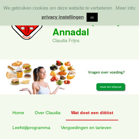
We gebruiken cookies om deze website te verbeteren . Meer info:
Zoek
privacy instellingen
Diëtistenpraktijk
ok
Annadal
Claudia Frijns
Hoofdmenu
Spring
Spring
Home
Over Claudia
Wat doet een diëtist
naar
naar
Leefstijlprogramma
Vergoedingen en tarieven
de
de