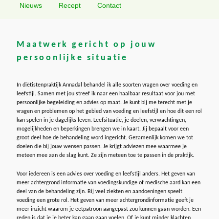
Nieuws
Recept
Contact
primaire
secundaire
inhoud
inhoud
Maatwerk gericht op jouw
persoonlijke situatie
In diëtistenpraktijk Annadal behandel ik alle soorten vragen over voeding en
leefstijl. Samen met jou streef ik naar een haalbaar resultaat voor jou met
persoonlijke begeleiding en advies op maat. Je kunt bij me terecht met je
vragen en problemen op het gebied van voeding en leefstijl en hoe dit een rol
kan spelen in je dagelijks leven. Leefsituatie, je doelen, verwachtingen,
mogelijkheden en beperkingen brengen we in kaart. Jij bepaalt voor een
groot deel hoe de behandeling word ingericht. Gezamenlijk komen we tot
doelen die bij jouw wensen passen. Je krijgt adviezen mee waarmee je
meteen mee aan de slag kunt. Ze zijn meteen toe te passen in de praktijk.
Voor iedereen is een advies over voeding en leefstijl anders. Het geven van
meer achtergrond informatie van voedingskundige of medische aard kan een
deel van de behandeling zijn. Bij veel ziekten en aandoeningen speelt
voeding een grote rol. Het geven van meer achtergrondinformatie geeft je
meer inzicht waarom je eetpatroon aangepast zou kunnen gaan worden. Een
reden is dat je je beter kan gaan gaan voelen. Of je kunt minder klachten