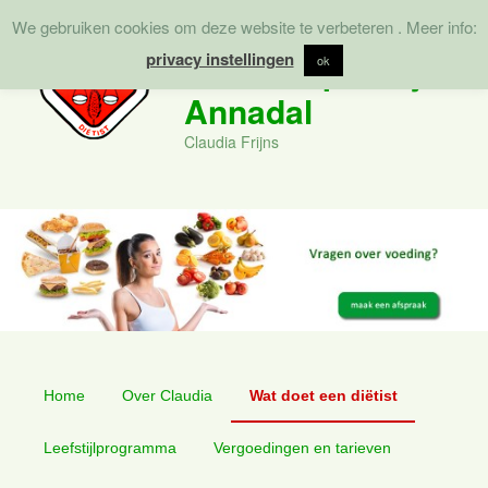
We gebruiken cookies om deze website te verbeteren . Meer info:
Zoek
privacy instellingen
Diëtistenpraktijk
ok
Annadal
Claudia Frijns
Hoofdmenu
Spring
Spring
Home
Over Claudia
Wat doet een diëtist
naar
naar
Leefstijlprogramma
Vergoedingen en tarieven
de
de