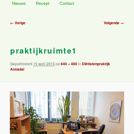
Nieuws
Recept
Contact
primaire
secundaire
Afbeeldingsnavigatie
← Vorige
Volgende →
inhoud
inhoud
praktijkruimte1
Gepubliceerd
15 april 2013
op
640 × 480
in
Diëtistenpraktijk
Annadal