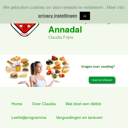
We gebruiken cookies om deze website te verbeteren . Meer info:
Zoek
privacy instellingen
Diëtistenpraktijk
ok
Annadal
Claudia Frijns
Hoofdmenu
Spring
Spring
Home
Over Claudia
Wat doet een diëtist
naar
naar
Leefstijlprogramma
Vergoedingen en tarieven
de
de