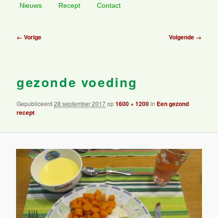
Nieuws
Recept
Contact
primaire
secundaire
Afbeeldingsnavigatie
← Vorige
Volgende →
inhoud
inhoud
gezonde voeding
Gepubliceerd
28 september 2017
op
1600 × 1200
in
Een gezond
recept