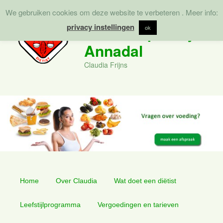
We gebruiken cookies om deze website te verbeteren . Meer info:
Zoek
privacy instellingen
Diëtistenpraktijk
ok
Annadal
Claudia Frijns
Hoofdmenu
Spring
Spring
Home
Over Claudia
Wat doet een diëtist
naar
naar
Leefstijlprogramma
Vergoedingen en tarieven
de
de