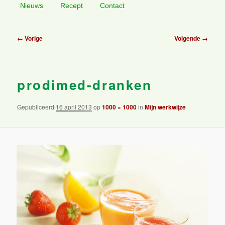
Nieuws
Recept
Contact
primaire
secundaire
Afbeeldingsnavigatie
← Vorige
Volgende →
inhoud
inhoud
prodimed-dranken
Gepubliceerd
16 april 2013
op
1000 × 1000
in
Mijn werkwijze