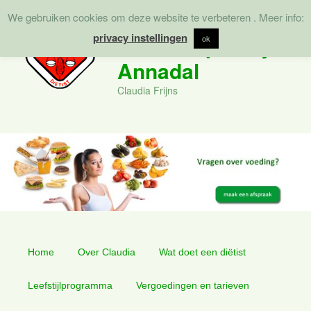
We gebruiken cookies om deze website te verbeteren . Meer info:
Zoek
privacy instellingen
Diëtistenpraktijk
ok
Annadal
Claudia Frijns
Hoofdmenu
Spring
Spring
Home
Over Claudia
Wat doet een diëtist
naar
naar
Leefstijlprogramma
Vergoedingen en tarieven
de
de